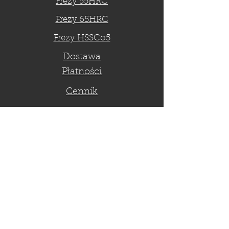
Frezy 55HRC
Frezy 65HRC
Frezy HSSCo5
Dostawa
Płatności
Cennik
Złóż zamówienie
Zwroty
Kontakt
KONTAKT
KONTAKT TEL:
733-003-451