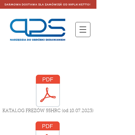
DARMOWA DOSTAWA DLA ZAMÓWIEŃ OD 99PLN NETTO!
FREZY TORUSOWE 4F
KATALOG FREZÓW 55HRC (od 10.07.2023)