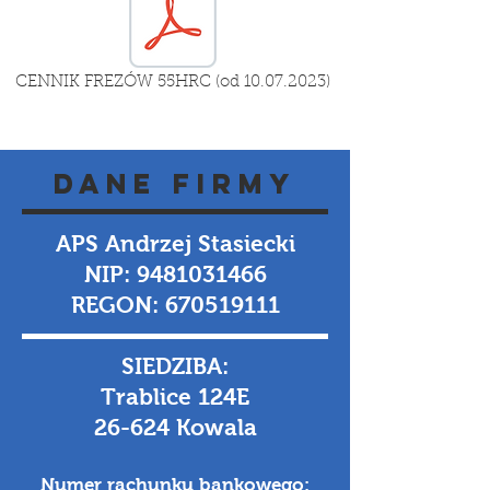
CENNIK FREZÓW 55HRC (od 10.07.2023)
DANE FIRMY
APS Andrzej Stasiecki
NIP:
9481031466
REGON: 670519111
SIEDZIBA:
Trablice 124E
26-624 Kowala
Numer rachunku bankowego: