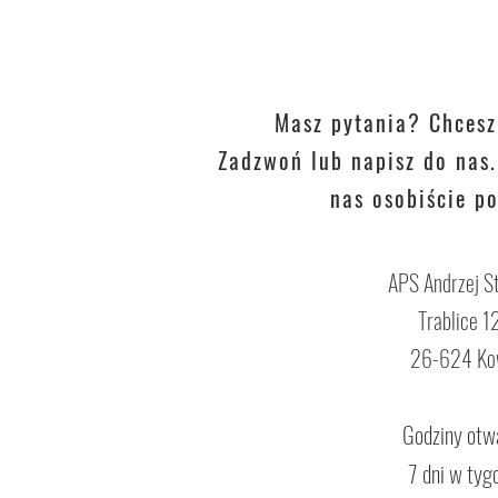
Masz pytania? Chces
Zadzwoń lub napisz do nas.
nas osobiście p
APS Andrzej St
Trablice 1
26-624 Ko
Godziny otwa
7 dni w tyg