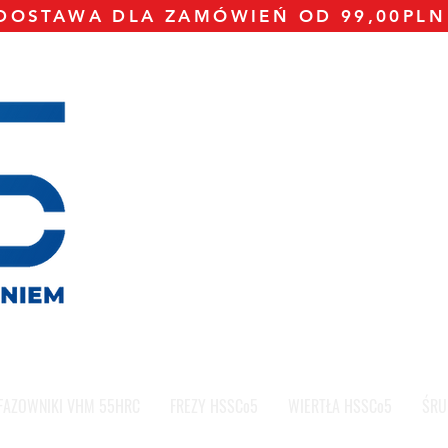
OSTAWA DLA ZAMÓWIEŃ OD 99,00PLN
FAZOWNIKI VHM 55HRC
FREZY HSSCo5
WIERTŁA HSSCo5
ŚRU