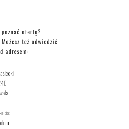
KONTAKT
z poznać
ofertę?
 Możesz też odwiedzić
od adresem:
asiecki
24E
wala
rcia:
odniu